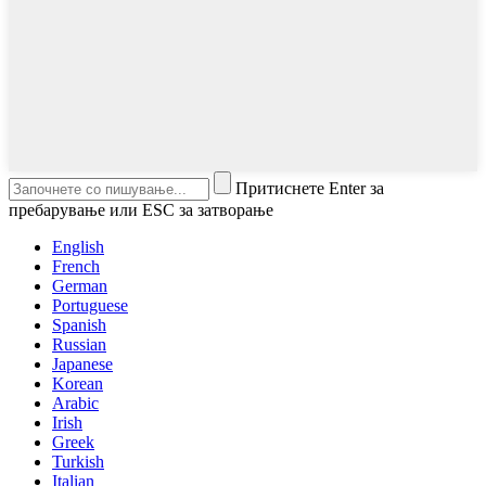
Притиснете Enter за
пребарување или ESC за затворање
English
French
German
Portuguese
Spanish
Russian
Japanese
Korean
Arabic
Irish
Greek
Turkish
Italian