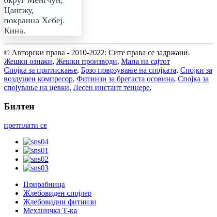
округ Менгчун,
Цангжу,
покраина Хебеј.
Кина.
© Авторски права - 2010-2022: Сите права се задржани.
Жешки ознаки
,
Жешки производи
,
Мапа на сајтот
Спојка за притискање
,
Брзо поврзување на спојката
,
Спојки за
воздушен компресор
,
Фитинзи за брегаста осовина
,
Спојка за
спојување на цевки
,
Лесен инстант тенџере
,
Билтен
претплати се
Прирабница
Жлебовиден спојлер
Жлебовидни фитинзи
Механичка Т-ка