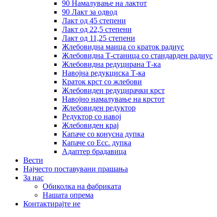
90 Намалување на лактот
90 Лакт за одвод
Лакт од 45 степени
Лакт од 22,5 степени
Лакт од 11,25 степени
Жлебовидна маица со краток радиус
Жлебовидна Т-станица со стандарден радиус
Жлебовидна редуцирана Т-ка
Навојна редукциска Т-ка
Краток крст со жлебови
Жлебовиден редуцирачки крст
Навојно намалување на крстот
Жлебовиден редуктор
Редуктор со навој
Жлебовиден крај
Капаче со конусна дупка
Капаче со Ecc. дупка
Адаптер брадавица
Вести
Најчесто поставувани прашања
За нас
Обиколка на фабриката
Нашата опрема
Контактирајте не