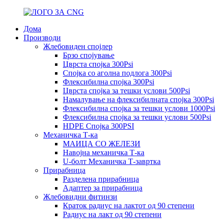
Дома
Производи
Жлебовиден спојлер
Брзо спојување
Цврста спојка 300Psi
Спојка со аголна подлога 300Psi
Флексибилна спојка 300Psi
Цврста спојка за тешки услови 500Psi
Намалување на флексибилната спојка 300Psi
Флексибилна спојка за тешки услови 1000Psi
Флексибилна спојка за тешки услови 500Psi
HDPE Спојка 300PSI
Механичка Т-ка
МАИЦА СО ЖЕЛЕЗИ
Навојна механичка Т-ка
U-болт Механичка Т-завртка
Прирабница
Разделена прирабница
Адаптер за прирабница
Жлебовидни фитинзи
Краток радиус на лактот од 90 степени
Радиус на лакт од 90 степени