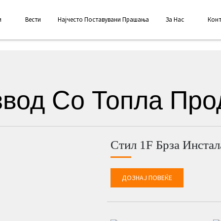
и
Вести
Најчесто Поставувани Прашања
За Нас
Конт
вод Со Топла Пр
Стил 1F Брза Инстал
ДОЗНАЈ ПОВЕЌЕ