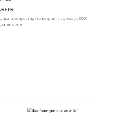
шение
риката се простира на површина од околу 10000
дратни метри
зводи
Жлебовидни Фитинзи