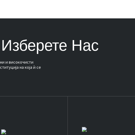
 Изберете Нас
ни и високочисти
ституција на која ѝ се