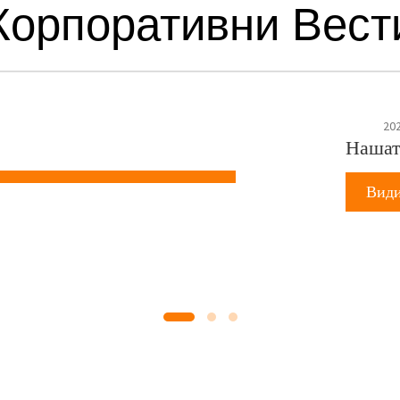
Корпоративни Вест
202
Нашат
Види