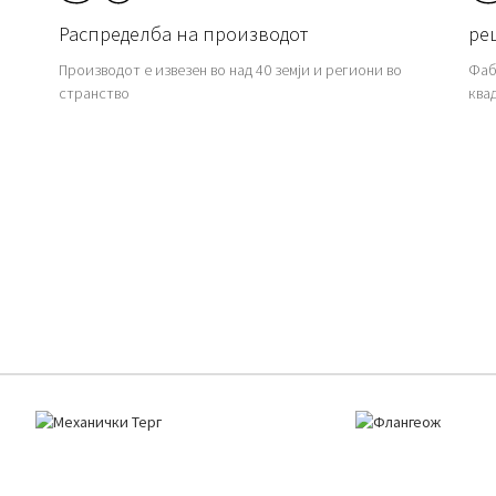
Распределба на производот
ре
Производот е извезен во над 40 земји и региони во
Фаб
странство
ква
ификација На Прои
Механичка Т-Ка
Прирабница