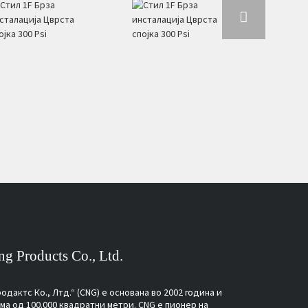
g Products Co., Ltd.
дактс Ко., Лтд.“ (CNG) е основана во 2002 година и
а од 100.000 квадратни метри. CNG е пионер на