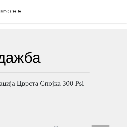
актирајте Не
Macedonian
одажба
ација Цврста Спојка 300 Psi