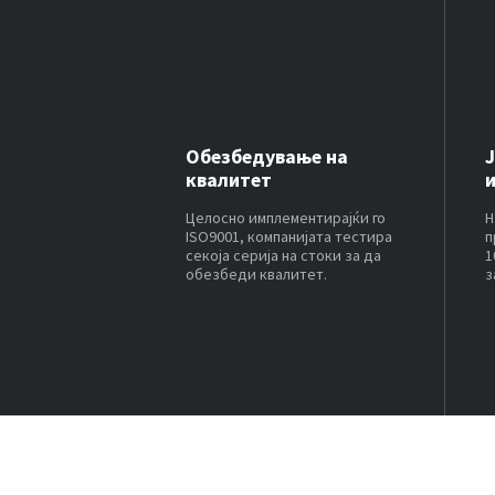
Обезбедување на
квалитет
Целосно имплементирајќи го
Н
ISO9001, компанијата тестира
п
секоја серија на стоки за да
1
обезбеди квалитет.
з
к
н