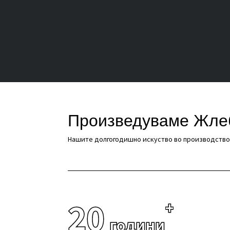
Произведуваме Жле
Нашите долгогодишно искуство во производство
20
+
години