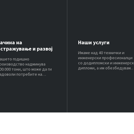
Јачина на
Наши услуги
истражување и развој
Имаме над 40 технички и
инженерски професионалци
ашето годишно
со додипломски и инженерс
роизводство надминува
дипломи, а им обезбедуваме
00.000 тони, што може да ги
поддршка на нашите клиент
адоволи потребите на
со богато искуство,
лиентите со различен обем
ентузијазам и знаење.
а купување.