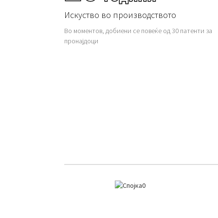
Искуство во производството
Во моментов, добиени се повеќе од 30 патенти за
пронајдоци
Клас
Спојка