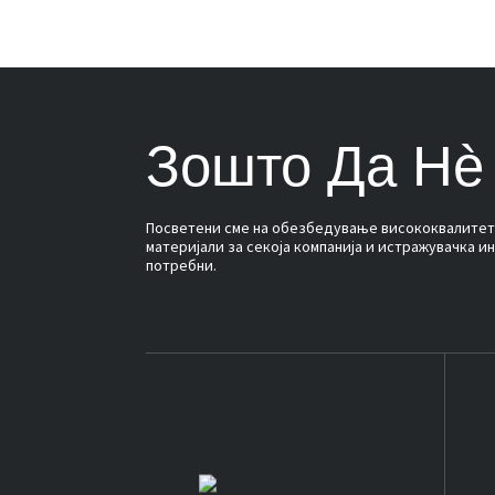
Зошто Да Нè
Посветени сме на обезбедување висококвалитет
материјали за секоја компанија и истражувачка ин
потребни.