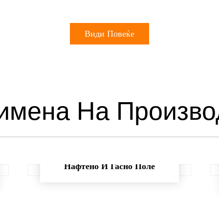
Види Повеќе
имена На Произво
Нафтено И Гасно Поле