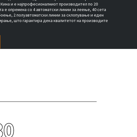
Кина и е најпрофесионалниот производител по 20
та е опремена со 4 автоматски линии за леење, 40 сета
боење, 2 полуавтоматски линии за склопување и еден
ирање, што гарантира дека квалитетот на производите
80