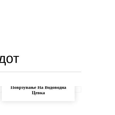
дот
Поврзување На Водоводна
Цевка