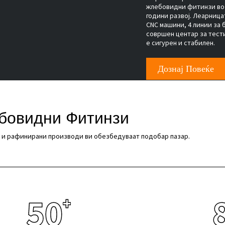
жлебовидни фитинзи во 
години развој. Леарница
CNC машини, 4 линии за 
совршен центар за тест
е сигурен и стабилен.
Дознај Повеќе
бовидни Фитинзи
 и рафинирани производи ви обезбедуваат подобар пазар.
50
+