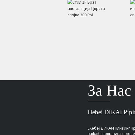
За Нас
Hebei DIKAI Pipin
„Хебеј ДИКАИ Пливинг Про
зафаќа површина поголем